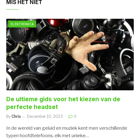
MIS HET NIET
ELEKTRONICA
De ultieme gids voor het kiezen van de
perfecte headset
By
Chris
December 10, 2023
0
In de wereld van geluid en muziek kent men verschillende
typen hoofdtelefoons, elk met unieke…