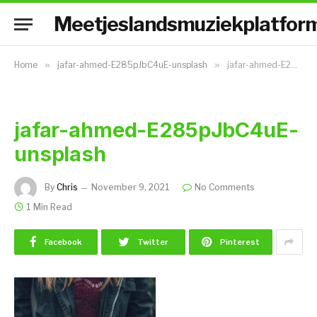
Meetjeslandsmuziekplatfor
Home
»
jafar-ahmed-E285pJbC4uE-unsplash
»
jafar-ahmed-E285pJbC4uE-unsplash
jafar-ahmed-E285pJbC4uE-
unsplash
By
Chris
November 9, 2021
No Comments
1 Min Read
Facebook
Twitter
Pinterest